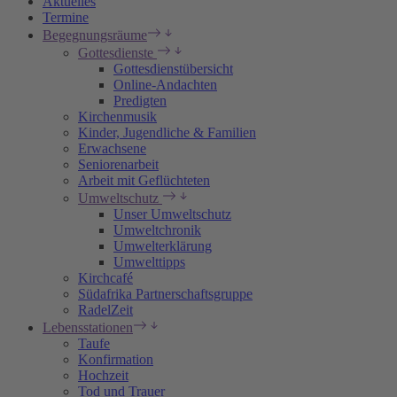
Aktuelles
Termine
Begegnungsräume
Gottesdienste
Gottesdienstübersicht
Online-Andachten
Predigten
Kirchenmusik
Kinder, Jugendliche & Familien
Erwachsene
Seniorenarbeit
Arbeit mit Geflüchteten
Umweltschutz
Unser Umweltschutz
Umweltchronik
Umwelterklärung
Umwelttipps
Kirchcafé
Südafrika Partnerschaftsgruppe
RadelZeit
Lebensstationen
Taufe
Konfirmation
Hochzeit
Tod und Trauer