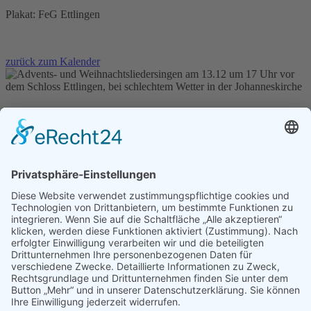
Plakat: FeG Ettlingen
zurück zum Kalender
48.940583508169, 8.4064365181235
Schlossvorplatz Ettlingen
76275 Ettlingen
Planen Sie Ihre Route...
Schlossvorplatz Ettlingen
76275
Ettlingen
Evangelische Johannespfarrei Ettlingen
· Albstraße 41 · 76275
Ettlingen · Tel:
07243 12275
Footer