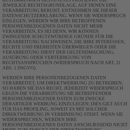
JEWEILIGE RECHTSGRUNDLAGE, AUF DENEN EINE
VERARBEITUNG BERUHT, ENTNEHMEN SIE DIESER
DATENSCHUTZERKLÄRUNG. WENN SIE WIDERSPRUCH
EINLEGEN, WERDEN WIR IHRE BETROFFENEN
PERSONENBEZOGENEN DATEN NICHT MEHR
VERARBEITEN, ES SEI DENN, WIR KÖNNEN
ZWINGENDE SCHUTZWÜRDIGE GRÜNDE FÜR DIE
VERARBEITUNG NACHWEISEN, DIE IHRE INTERESSEN,
RECHTE UND FREIHEITEN ÜBERWIEGEN ODER DIE
VERARBEITUNG DIENT DER GELTENDMACHUNG,
AUSÜBUNG ODER VERTEIDIGUNG VON
RECHTSANSPRÜCHEN (WIDERSPRUCH NACH ART. 21
ABS. 1 DSGVO).
WERDEN IHRE PERSONENBEZOGENEN DATEN
VERARBEITET, UM DIREKTWERBUNG ZU BETREIBEN,
SO HABEN SIE DAS RECHT, JEDERZEIT WIDERSPRUCH
GEGEN DIE VERARBEITUNG SIE BETREFFENDER
PERSONENBEZOGENER DATEN ZUM ZWECKE
DERARTIGER WERBUNG EINZULEGEN; DIES GILT AUCH
FÜR DAS PROFILING, SOWEIT ES MIT SOLCHER
DIREKTWERBUNG IN VERBINDUNG STEHT. WENN SIE
WIDERSPRECHEN, WERDEN IHRE
PERSONENBEZOGENEN DATEN ANSCHLIESSEND NICHT
MEHR ZUM ZWECKE DER DIREKTWERBUNG