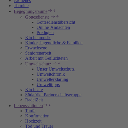
Aktuelles
Termine
Begegnungsräume
Gottesdienste
Gottesdienstübersicht
Online-Andachten
Predigten
Kirchenmusik
Kinder, Jugendliche & Familien
Erwachsene
Seniorenarbeit
Arbeit mit Geflüchteten
Umweltschutz
Unser Umweltschutz
Umweltchronik
Umwelterklärung
Umwelttipps
Kirchcafé
Südafrika Partnerschaftsgruppe
RadelZeit
Lebensstationen
Taufe
Konfirmation
Hochzeit
Tod und Trauer