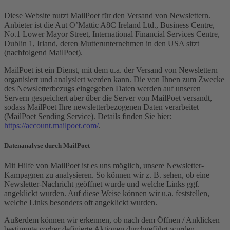
Diese Website nutzt MailPoet für den Versand von Newslettern.
Anbieter ist die Aut O’Mattic A8C Ireland Ltd., Business Centre,
No.1 Lower Mayor Street, International Financial Services Centre,
Dublin 1, Irland, deren Mutterunternehmen in den USA sitzt
(nachfolgend MailPoet).
MailPoet ist ein Dienst, mit dem u.a. der Versand von Newslettern
organisiert und analysiert werden kann. Die von Ihnen zum Zwecke
des Newsletterbezugs eingegeben Daten werden auf unseren
Servern gespeichert aber über die Server von MailPoet versandt,
sodass MailPoet Ihre newsletterbezogenen Daten verarbeitet
(MailPoet Sending Service). Details finden Sie hier:
https://account.mailpoet.com/
.
Datenanalyse durch MailPoet
Mit Hilfe von MailPoet ist es uns möglich, unsere Newsletter-
Kampagnen zu analysieren. So können wir z. B. sehen, ob eine
Newsletter-Nachricht geöffnet wurde und welche Links ggf.
angeklickt wurden. Auf diese Weise können wir u.a. feststellen,
welche Links besonders oft angeklickt wurden.
Außerdem können wir erkennen, ob nach dem Öffnen / Anklicken
bestimmte vorher definierte Aktionen durchgeführt wurden