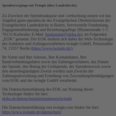
Spendenvorgänge mit Twingle (über Landeskirche)
Zu Zwecken der Spendenakquise und -verbuchung nutzen wir das
Angebot gutes-spenden.de des Evangelischen Oberkirchenrats der
Evangelischen Landeskirche in Baden, Servicestelle Fundraising,
Engagementförderung und Beziehungspflege (Blumenstraße 1-7;
76133 Karlsruhe; E-Mail:
fundraising@ekiba.de
), im Folgenden
„EOK“ genannt. Der EOK bedient sich dabei der Web-Technologie
des Anbieters und Auftragsverarbeiters twingle GmbH, Prinzenallee
74, 13357 Berlin (
https://www.twingle.de/
).
Ihr Name und Ihre Adresse, Ihre Kontaktdaten, Ihre
Bankverbindungsdaten sowie das Zahlungsverfahren, das Datum
der Spende, den Betrag der Geldspende, der Spendenzweck sowie
den steuerbegünstigten Zweck werden zum Zwecke der
Zahlungsabwicklung und Erstellung von Zuwendungsbestätigungen
vom EOK und der twingle GmbH verarbeitet.
Die Datenschutzerklärung des EOK zur Nutzung dieser
Technologie finden Sie hier:
ekiba.de/datenschutzinformationen/twingle
Die Datenschutzerklärung von twingle.com finden Sie hier:
https://www.twingle.de/datenschutz/