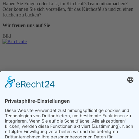
Haben Sie Fragen oder Lust, im Kirchcafé-Team mitzumachen?
Oder können Sie sich vorstellen, für das Kirchcafé ab und zu einen
Kuchen zu backen?
Wir freuen uns auf Sie
Bild
Kirchcafé
Ansprechpartnerin:
Andrea Baisch-Herrmann
a_d_herrmann@web.de
oder über das Pfarramt
07243-12275
johannespfarrei@t-online.de