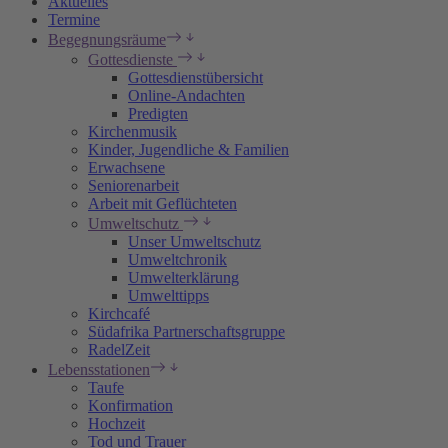
Aktuelles
Termine
Begegnungsräume
Gottesdienste
Gottesdienstübersicht
Online-Andachten
Predigten
Kirchenmusik
Kinder, Jugendliche & Familien
Erwachsene
Seniorenarbeit
Arbeit mit Geflüchteten
Umweltschutz
Unser Umweltschutz
Umweltchronik
Umwelterklärung
Umwelttipps
Kirchcafé
Südafrika Partnerschaftsgruppe
RadelZeit
Lebensstationen
Taufe
Konfirmation
Hochzeit
Tod und Trauer