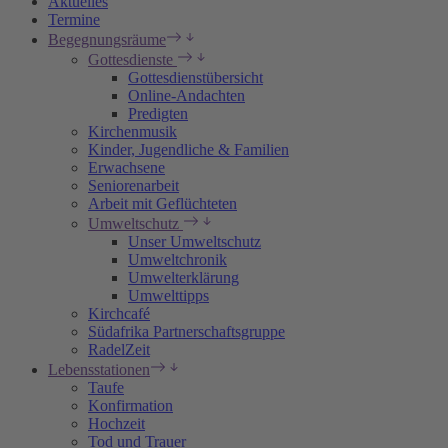
Aktuelles
Termine
Begegnungsräume
Gottesdienste
Gottesdienstübersicht
Online-Andachten
Predigten
Kirchenmusik
Kinder, Jugendliche & Familien
Erwachsene
Seniorenarbeit
Arbeit mit Geflüchteten
Umweltschutz
Unser Umweltschutz
Umweltchronik
Umwelterklärung
Umwelttipps
Kirchcafé
Südafrika Partnerschaftsgruppe
RadelZeit
Lebensstationen
Taufe
Konfirmation
Hochzeit
Tod und Trauer