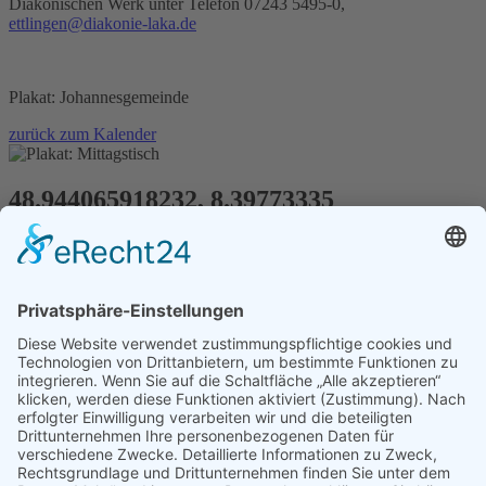
Diakonischen Werk unter Telefon 07243 5495-0,
ettlingen@diakonie-laka.de
Plakat: Johannesgemeinde
zurück zum Kalender
48.944065918232, 8.39773335
Paulusgemeinde Ettlingen
Schlesierstraße 1
76275 Ettlingen
Planen Sie Ihre Route...
Paulusgemeinde Ettlingen
Schlesierstraße 1
76275
Ettlingen
Evangelische Johannespfarrei Ettlingen
· Albstraße 41 · 76275
Ettlingen · Tel:
07243 12275